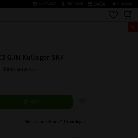
supervised_user_circle
person
credit_card
KUNDTJÄNST
MINA SIDOR
INKL. MOMS
Favoriter
Kundva
C3 GJN Kullager SKF
N | Dim: 65x100x18
Lägg till i favoriter
KÖP
Skickas prel. inom 7-10 vardagar