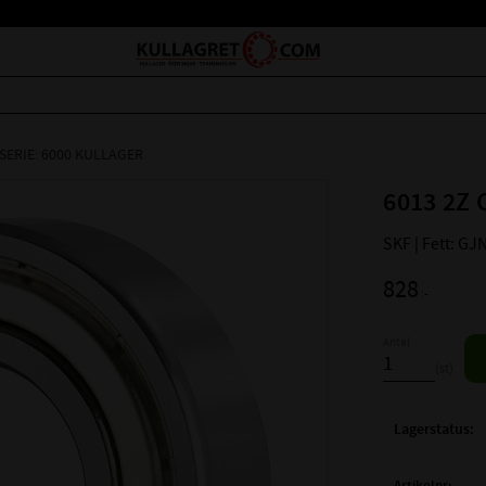
SERIE: 6000 KULLAGER
6013 2Z 
SKF | Fett: GJ
828
:-
Antal
st
Lagerstatus