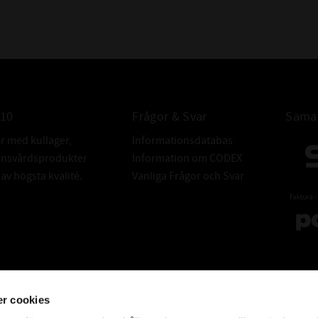
FABRIKAT:
010
Frågor & Svar
Samar
er med kullager,
Informationsdatabas
donsvårdsprodukter
Information om CODEX
v högsta kvalité.
Vanliga Frågor och Svar
r cookies