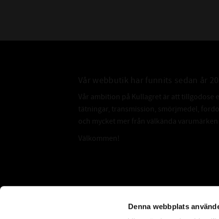
Vår webbutik har funnits sedan år 2
Vår ambition på Kullagret är att tillgodose 
tätningar, transmission, smörjmedel, for
och mycket mer från välkända varumärken a
Välkommen!
Subscribe
Denna webbplats använde