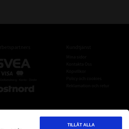
6013-2Z C3 GJN
SKF
betspartners
Kundtjänst
Mina sidor
Kontakta Oss
Köpvillkor
Policy och cookies
Reklamation och retur
TILLÅT ALLA