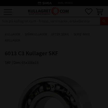
credit_card
INKL. MOMS
Meny
Favoriter
Kundva
KULLAGER
SPÅRKULLAGER
EFTER SERIE
SERIE: 6000
KULLAGER
6013 C3 Kullager SKF
SKF | Dim: 65x100x18