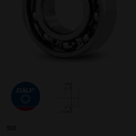
398
:-