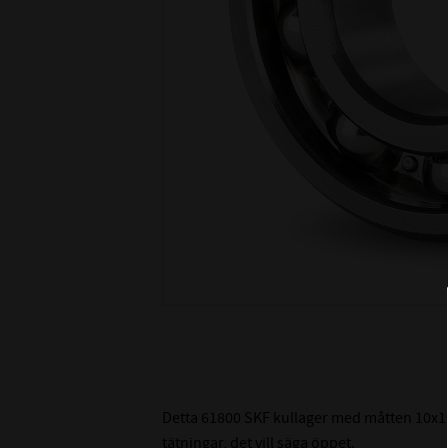
Detta 61800 SKF kullager med måtten 10x19
tätningar, det vill säga öppet.