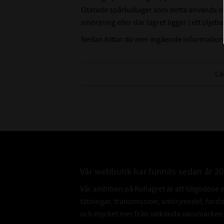
Otätade spårkullager som detta används ofta
smörjning eller där lagret ligger i ett oljeba
Nedan hittar du mer ingående information
Lä
Vår webbutik har funnits sedan år 2
Vår ambition på Kullagret är att tillgodose 
tätningar, transmission, smörjmedel, for
och mycket mer från välkända varumärken a