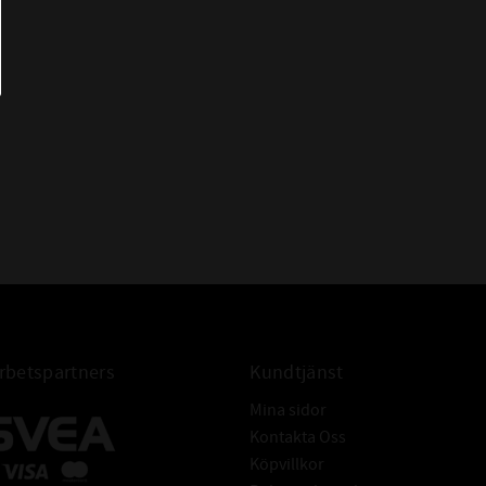
HET:
ABEC 5
ANS:
0,00-0,06mm
VTAL:
kan man snabbt bedöma
80000 r/min
arvtal ur termisk
L:
anisk gräns som inte ska
48000 r/min
nstruktionen och
ögre varvtal.
betspartners
Kundtjänst
L DYNAMISKT:
1,72 kN
Mina sidor
 STATISKT:
0,83 kN
Kontakta Oss
 BETECKNINGAR:
6800
Köpvillkor
ngar betyder samma som