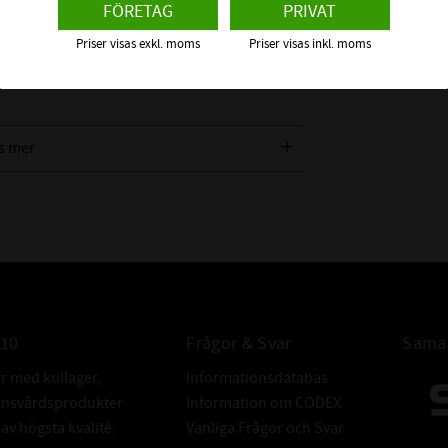
LÖPNOGRANN
FÖRETAG
PRIVAT
st där det finns tillgång till extern
d.
BREDDTOLER
Priser visas exkl. moms
Priser visas inkl. moms
REFERENSVAR
 om detta spårkullager
Med detta tal 
lagrets förmåga
s mer
att klara höga v
synvinkel.
GRÄNSVARVTA
Detta är en mek
överskridas
om inte lagerko
inbyggnaden är
anpassade för h
010
Frågor & Svar
Samar
BÄRIGHETSTA
er med kullager,
Informationsdatabas
BÄRIGHETSTAL
donsvårdsprodukter
Information om CODEX
ALTERNATIVA
v högsta kvalité.
Vanliga Frågor och Svar
Dessa beteckni