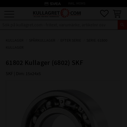
credit_card
INKL. MOMS
Meny
Favoriter
Kundva
KULLAGER
SPÅRKULLAGER
EFTER SERIE
SERIE: 61800
KULLAGER
61802 Kullager (6802) SKF
SKF | Dim: 15x24x5