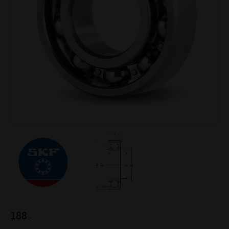
188
:-