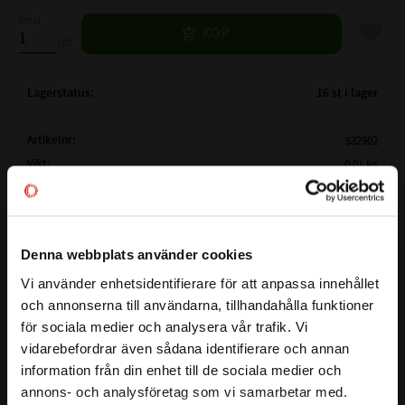
Antal
Lägg til
KÖP
st
Lagerstatus
16 st i lager
Artikelnr
532902
Vikt
0,01 kg
Tillverkare
SKF
Mer info
FULLSTÄNDIG SKF BETECKNING:
SKF 61802
Denna webbplats använder cookies
Visa alla produkter från SKF
( d )
INNERDIAMETER:
15 mm
Vi använder enhetsidentifierare för att anpassa innehållet
( D )
YTTERDIAMETER:
24 mm
close
och annonserna till användarna, tillhandahålla funktioner
Välkommen till kullagret.com
( B )
BREDD:
5 mm
för sociala medier och analysera vår trafik. Vi
TÄTNING:
Öppet lager
vidarebefordrar även sådana identifierare och annan
Detta 61802 SKF kullager med måtten 15x24x5 är ett enradigt
Vill du handla som företag eller privatperson?
CN - Normalt (0,003-
information från din enhet till de sociala medier och
spårkullager utan tätningar, det vill säga öppet.
LAGERSPEL / RADIALGLAPP:
0,018mm)
annons- och analysföretag som vi samarbetar med.
Otätade spårkullager som detta används oftast där det finns