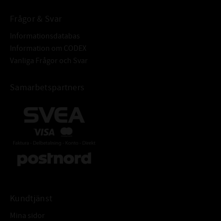
anpassade för högre varvtal.
Frågor & Svar
BÄRIGHETSTAL DYNAMISKT:
1,9 kN
BÄRIGHETSTAL STATISKT:
1,1 kN
Informationsdatabas
ALTERNATIVA BETECKNINGAR:
Information om CODEX
61802
Dessa beteckningar betyder samma som att
Vanliga Frågor och Svar
6802
lagret är öppet.
Samarbetspartners
FABRIKAT:
SKF
Kundtjänst
Mina sidor