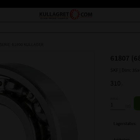
SERIE: 61800 KULLAGER
61807 (6
SKF | Dim: 35
310
:-
Antal
st
Lagerstatus