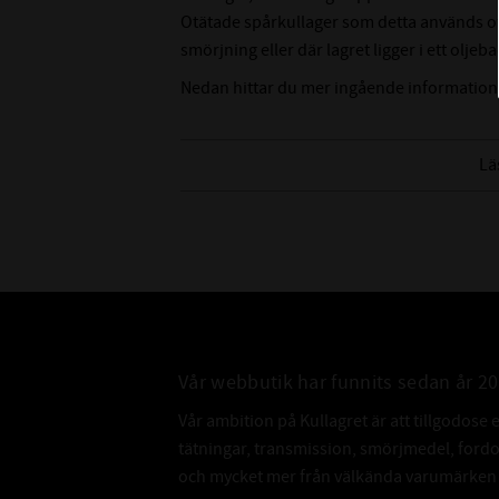
Otätade spårkullager som detta används ofta
smörjning eller där lagret ligger i ett oljeba
Nedan hittar du mer ingående information
Lä
Vår webbutik har funnits sedan år 2
Vår ambition på Kullagret är att tillgodose 
tätningar, transmission, smörjmedel, for
och mycket mer från välkända varumärken a