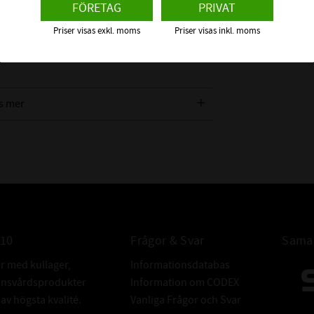
LÖPNOGRANN
FÖRETAG
PRIVAT
st där det finns tillgång till extern
d.
BREDDTOLER
Priser visas exkl. moms
Priser visas inkl. moms
REFERENSVAR
 om detta spårkullager
Med detta tal 
lagrets förmåga
s mer
att klara höga v
synvinkel.
GRÄNSVARVTA
Detta är en mek
överskridas
om inte lagerko
inbyggnaden är
anpassade för h
010
Frågor & Svar
Samar
BÄRIGHETSTAL
er med kullager,
Informationsdatabas
BÄRIGHETSTAL
donsvårdsprodukter
Information om CODEX
ALTERNATIVA
v högsta kvalité.
Vanliga Frågor och Svar
Dessa beteckni