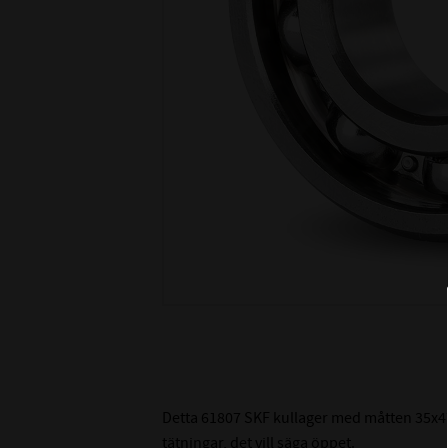
Detta 61807 SKF kullager med måtten 35x47
tätningar, det vill säga öppet.