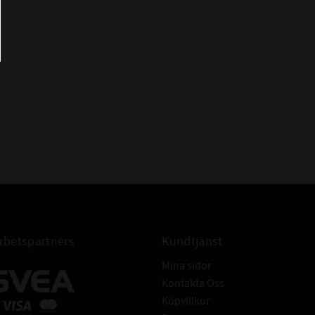
HET:
ABEC 5
ANS:
0,00-0,06mm
VTAL:
kan man snabbt bedöma
30000 r/min
arvtal ur termisk
L:
anisk gräns som inte ska
18000 r/min
nstruktionen och
ögre varvtal.
betspartners
Kundtjänst
 DYNAMISKT (C) :
4,36 kN
Mina sidor
 STATISKT (C
):
3,35 kN
0
Kontakta Oss
 BETECKNINGAR:
61807C
Köpvillkor
ngar betyder samma som