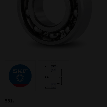
551
:-