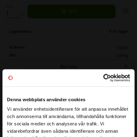
Antal
Lägg til
KÖP
st
Lagerstatus
9 st i lager
Artikelnr
532925
Vikt
0,06 kg
Tillverkare
SKF
Mer info
FULLSTÄNDIG SKF BETECKNING:
SKF 61810
( d )
INNERDIAMETER:
50 mm
JAMFORELSETABELL-KULLAGER.PDF
( D )
YTTERDIAMETER:
65 mm
Denna webbplats använder cookies
( B )
BREDD:
7 mm
Vi använder enhetsidentifierare för att anpassa innehållet
close
Visa alla produkter från SKF
TÄTNING:
Öppet lager
och annonserna till användarna, tillhandahålla funktioner
Välkommen till kullagret.com
CN - Normalt (0,006-
för sociala medier och analysera vår trafik. Vi
LAGERSPEL / RADIALGLAPP:
0,023mm)
vidarebefordrar även sådana identifierare och annan
Vill du handla som företag eller privatperson?