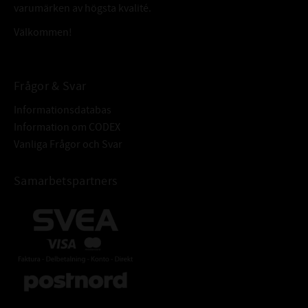
anpassade för högre varvtal.
varumärken av högsta kvalité.
BÄRIGHETSTAL DYNAMISKT (C) :
6,76 kN
Välkommen!
BÄRIGHETSTAL STATISKT (C
):
6,8 kN
0
ALTERNATIVA BETECKNINGAR:
61810C
Dessa beteckningar betyder samma som att
Frågor & Svar
61810/C
lagret är öppet.
61810-C
Informationsdatabas
Information om CODEX
FABRIKAT:
SKF
Vanliga Frågor och Svar
Samarbetspartners