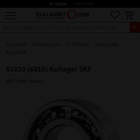
credit_card
INKL. MOMS
Meny
Favoriter
Kundva
KULLAGER
SPÅRKULLAGER
EFTER SERIE
SERIE: 61800
KULLAGER
61810 (6810) Kullager SKF
SKF | Dim: 50x65x7