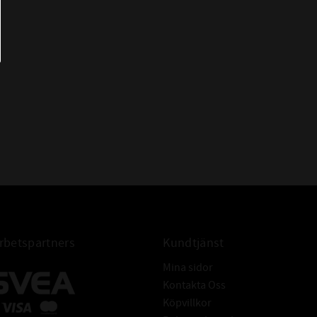
ANS:
0,00-0,06mm
VTAL:
kan man snabbt bedöma
19000 r/min
arvtal ur termisk
L:
anisk gräns som inte ska
12000 r/min
nstruktionen och
ögre varvtal.
 DYNAMISKT (C) :
9,04 kN
betspartners
Kundtjänst
 STATISKT (C
):
8,8 kN
0
Mina sidor
 BETECKNINGAR:
6811C
Kontakta Oss
ngar betyder samma som
61811/C
Köpvillkor
et.