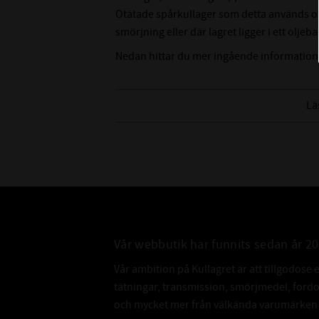
Otätade spårkullager som detta används ofta
smörjning eller där lagret ligger i ett oljeba
Nedan hittar du mer ingående information
Lä
Vår webbutik har funnits sedan år 2
Vår ambition på Kullagret är att tillgodose 
tätningar, transmission, smörjmedel, for
och mycket mer från välkända varumärken a