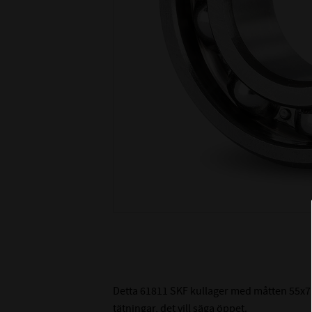
Detta 61811 SKF kullager med måtten 55x72
tätningar, det vill säga öppet.