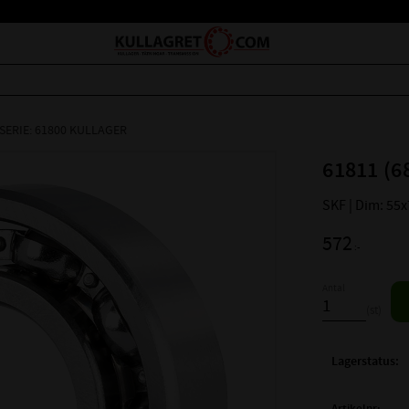
SERIE: 61800 KULLAGER
61811 (6
SKF | Dim: 55
572
:-
Antal
st
Lagerstatus