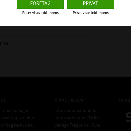
FÖRETAG
PRIVAT
st där det finns tillgång till extern
BREDDTOLER
d.
Priser visas exkl. moms
Priser visas inkl. moms
REFERENSVAR
Med detta tal 
 om detta spårkullager
lagrets förmåga
att klara höga v
s mer
synvinkel.
GRÄNSVARVTA
Detta är en mek
överskridas
om inte lagerko
inbyggnaden är
anpassade för h
BÄRIGHETSTAL
010
Frågor & Svar
Samar
BÄRIGHETSTAL
er med kullager,
Informationsdatabas
ALTERNATIVA
donsvårdsprodukter
Information om CODEX
Dessa beteckni
v högsta kvalité.
Vanliga Frågor och Svar
att lagret är öpp