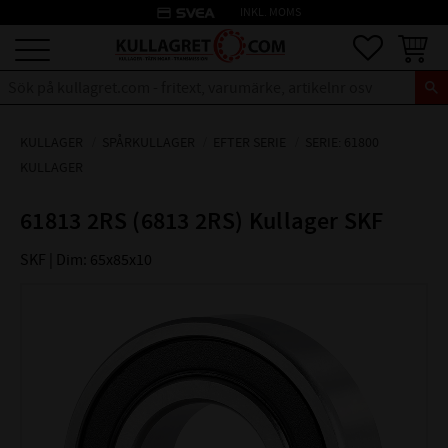
credit_card
INKL. MOMS
Meny
Favoriter
Kundva
KULLAGER
SPÅRKULLAGER
EFTER SERIE
SERIE: 61800
KULLAGER
61813 2RS (6813 2RS) Kullager SKF
SKF | Dim: 65x85x10