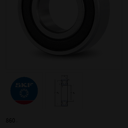
860
:-