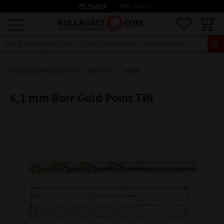
credit_card
INKL. MOMS
Meny
Favoriter
Kundva
TEKNISKA PRODUKTER
VERKTYG
BORR
6,1 mm Borr Gold Point TiN