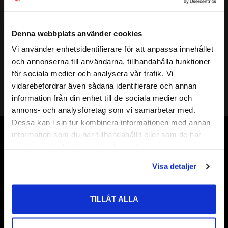
Mer info
Diameter:
Ø 6,1 mm
SPIRAL LÄNGD:
63 mm
Denna webbplats använder cookies
TOTAL LÄNGD:
101 mm
Vi använder enhetsidentifierare för att anpassa innehållet
close
VARVTAL / MATNING STÅL:
V: 2350 / M: 329
och annonserna till användarna, tillhandahålla funktioner
Välkommen till kullagret.com
VARVTAL / MATNING ROSTFRITT:
V: 1150 / M: 135
Borr 6,1mm
för sociala medier och analysera vår trafik. Vi
VARVTAL / MATNING ALUMINIUM:
V: 4950 / M: 690
vidarebefordrar även sådana identifierare och annan
Vill du handla som företag eller privatperson?
information från din enhet till de sociala medier och
annons- och analysföretag som vi samarbetar med.
FÖRETAG
Dessa kan i sin tur kombinera informationen med annan
information som du har tillhandahållit eller som de har
Priser visas exkl. moms
Vår webbutik har funnits sedan år 2010
samlat in när du har använt deras tjänster.
PRIVAT
Vår ambition på Kullagret är att tillgodose er med kullager,
Visa detaljer
tätningar, transmission, smörjmedel,
Priser visas inkl. moms
fordonsvårdsprodukter och mycket mer från välkända
varumärken av högsta kvalité.
TILLÅT ALLA
Välkommen!