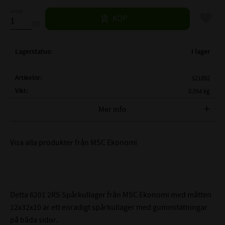
Antal
Lägg til
KÖP
st
Lagerstatus
I lager
Artikelnr
521892
Vikt
0,054 kg
Tillverkare
MSC Ekonomi
Mer info
FULLSTÄNDIG MSC BETECKNING:
MSC 6201 2RS
Visa alla produkter från MSC Ekonomi
( d )
INNERDIAMETER:
12mm
( D )
YTTERDIAMETER:
32mm
( B )
BREDD:
10mm
TÄTNING:
Gummitätning på båda sidor
Detta 6201 2RS Spårkullager från MSC Ekonomi med måtten
LAGERSPEL / RADIALGLAPP:
CN - Normalt
12x32x10 är ett enradigt spårkullager med gummitätningar
LAGERHÅLLARE:
Nitad / Pressad Stålhållare
på båda sidor.