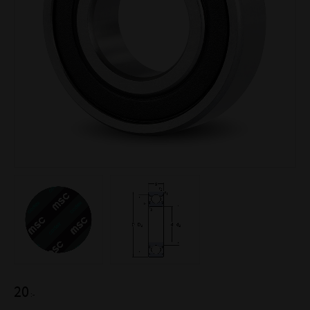
20
:-