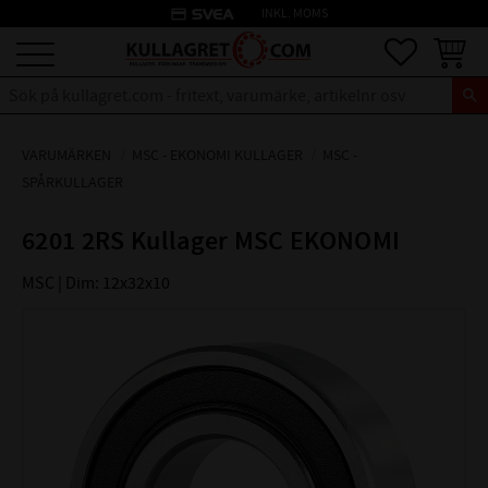
credit_card
INKL. MOMS
Meny
Favoriter
Kundva
VARUMÄRKEN
MSC - EKONOMI KULLAGER
MSC -
SPÅRKULLAGER
6201 2RS Kullager MSC EKONOMI
MSC | Dim: 12x32x10