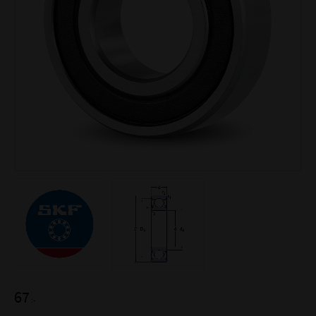
67
:-