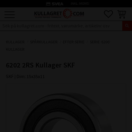
credit_card
INKL. MOMS
Meny
Favoriter
Kundva
KULLAGER
SPÅRKULLAGER
EFTER SERIE
SERIE: 6200
KULLAGER
6202 2RS Kullager SKF
SKF | Dim: 15x35x11