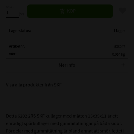
Antal
Lägg til
KÖP
st
Lagerstatus
I lager
Artikelnr
533047
Vikt
0,054 kg
Tillverkare
SKF
Mer info
FULLSTÄNDIG SKF BETECKNING:
SKF 6202 2RSH
Visa alla produkter från SKF
( d )
INNERDIAMETER:
15 mm
( D )
YTTERDIAMETER:
35 mm
( B )
BREDD:
11 mm
2RSH - Gummitätning på
TÄTNING:
Detta 6202 2RS SKF kullager med måtten 15x35x11 är ett
båda sidor
enradigt spårkullager med gummitätningar på båda sidor.
CN - Normalt (0,003-
Fördelar med gummitätning är bland annat att smörjfettet i
LAGERSPEL / RADIALGLAPP: