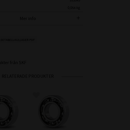
533043
0,054 kg
SKF
Mer info
 SKF BETECKNING:
SKF 6202
METER:
15 mm
LSETABELL-KULLAGER.PDF
AMETER:
35 mm
11 mm
ukter från SKF
Öppet lager
CN - Normalt (0,003-
 RADIALGLAPP:
RELATERADE PRODUKTER
0,018mm)
Nitad / Pressad
RE:
Stålhållare
 i favoriter
Lägg till i favoriter
IDD °C:
-20°C till +150°C
Motsvarar P6 -
HET INV / UTV:
tolerans
Toleransklass P5 /