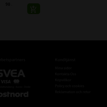
62020/C
98
et.
:-
6202-C
SKF
betspartners
Kundtjänst
Mina sidor
Kontakta Oss
Köpvillkor
Policy och cookies
Reklamation och retur