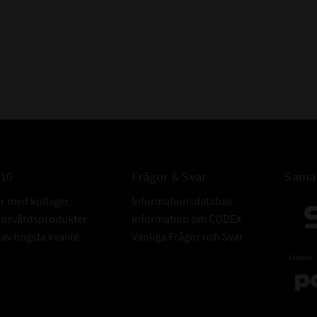
att lagret är öpp
FABRIKAT:
010
Frågor & Svar
Samar
er med kullager,
Informationsdatabas
donsvårdsprodukter
Information om CODEX
v högsta kvalité.
Vanliga Frågor och Svar