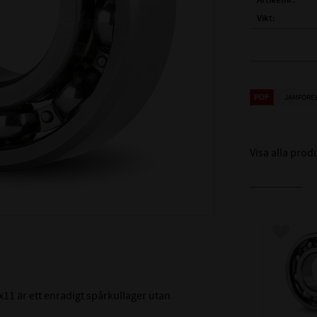
Artikelnr
Vikt
Tillverkare
FULLSTÄNDIG
( d )
INNERDIA
JAMFORE
( D )
YTTERDI
( B )
BREDD:
Visa alla prod
TÄTNING:
LAGERSPEL /
LAGERHÅLLA
Lägg till
TEMPERATURV
MÅTTNOGRANN
11 är ett enradigt spårkullager utan