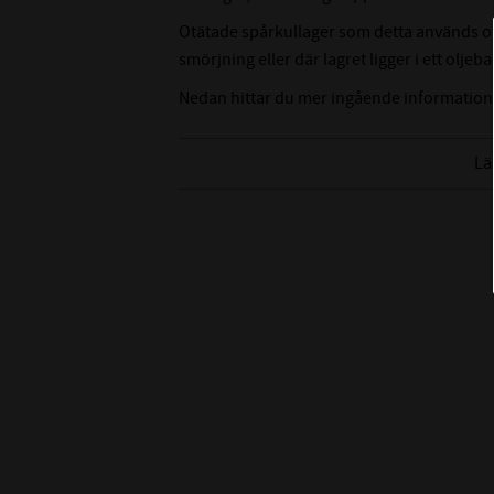
Otätade spårkullager som detta används ofta
smörjning eller där lagret ligger i ett oljeba
Nedan hittar du mer ingående information
Lä