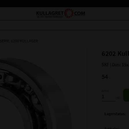
SERIE: 6200 KULLAGER
6202 Kul
SKF | Dim: 15
54
:-
Antal
st
Lagerstatus