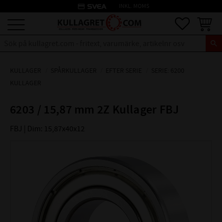
credit_card
INKL. MOMS
Meny
Favoriter
Kundva
KULLAGER
SPÅRKULLAGER
EFTER SERIE
SERIE: 6200
KULLAGER
6203 / 15,87 mm 2Z Kullager FBJ
FBJ | Dim: 15,87x40x12