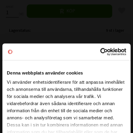
Antal
Lägg til
KÖP
st
Lagerstatus
9 st i lager
Artikelnr
534972
Vikt
0,07 kg
Tillverkare
FBJ
Mer info
Denna webbplats använder cookies
( d ) INNERDIAMETER:
15,875 mm
Vi använder enhetsidentifierare för att anpassa innehållet
( D ) YTTERDIAMETER:
40 mm
close
JAMFORELSETABELL-KULLAGER.PDF
och annonserna till användarna, tillhandahålla funktioner
( B ) BREDD:
12 mm
Välkommen till kullagret.com
för sociala medier och analysera vår trafik. Vi
TÄTNING:
PLÅT
vidarebefordrar även sådana identifierare och annan
LAGERSPEL:
Normalt
Vill du handla som företag eller privatperson?
Visa alla produkter från FBJ
information från din enhet till de sociala medier och
GRÄNSVARVTAL:
12000 r/min
annons- och analysföretag som vi samarbetar med.
BÄRIGHETSTAL DYNAMISKT:
9,95 kN
FÖRETAG
Dessa kan i sin tur kombinera informationen med annan
BÄRIGHETSTAL STATISKT:
4,75 kN
information som du har tillhandahållit eller som de har