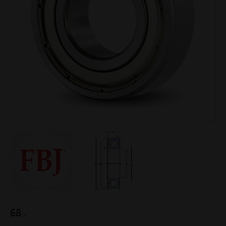
68
:-