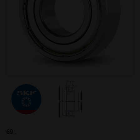
69
:-