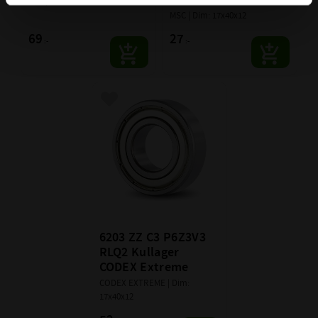
SKF | Dim: 17x40x12
MSC | Dim: 17x40x12
69
27
:-
:-
Lägg till i favoriter
6203 ZZ C3 P6Z3V3 
RLQ2 Kullager 
CODEX Extreme
CODEX EXTREME | Dim: 
17x40x12