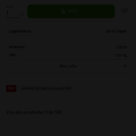
Antal
Lägg til
KÖP
st
Lagerstatus
20 st i lager
Artikelnr
533079
Vikt
0,07 kg
Tillverkare
SKF
Mer info
FULLSTÄNDIG SKF BETECKNING:
SKF 6203 2Z C3
( d )
INNERDIAMETER:
17 mm
JAMFORELSETABELL-KULLAGER.PDF
( D )
YTTERDIAMETER:
40 mm
( B )
BREDD:
12 mm
Visa alla produkter från SKF
TÄTNING:
Skyddsplåt på båda sidor
C3 - Större lagerspel
LAGERSPEL / RADIALGLAPP:
än Normalt (0,011-0,025mm)