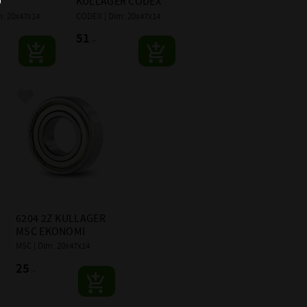
KULLAGER CODEX
: 20x47x14
CODEX | Dim: 20x47x14
SKF
51
:-
Lägg till i favoriter
6204 2Z KULLAGER 
MSC EKONOMI
MSC | Dim: 20x47x14
25
:-