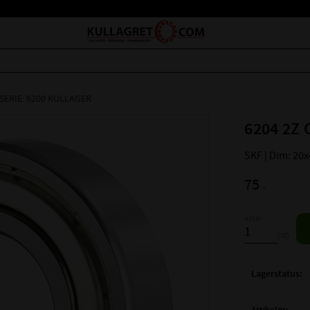
SERIE: 6200 KULLAGER
6204 2Z 
SKF | Dim: 20
75
:-
Antal
st
Lagerstatus