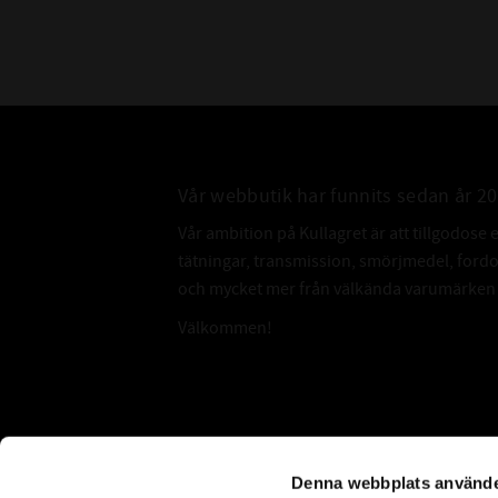
Vår webbutik har funnits sedan år 2
Vår ambition på Kullagret är att tillgodose 
tätningar, transmission, smörjmedel, for
och mycket mer från välkända varumärken a
Välkommen!
Subscribe
Denna webbplats använde