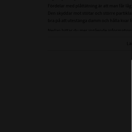
Fördelar med plåttätning är att man får låg 
Den skyddar mot stötar och större partikla
bra på att utestänga damm och hålla kvar fe
Nedan hittar du mer ingående information
Lä