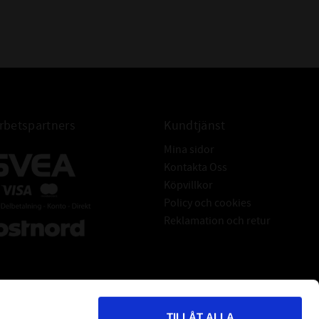
betspartners
Kundtjänst
Mina sidor
Kontakta Oss
Köpvillkor
Policy och cookies
Reklamation och retur
TILLÅT ALLA