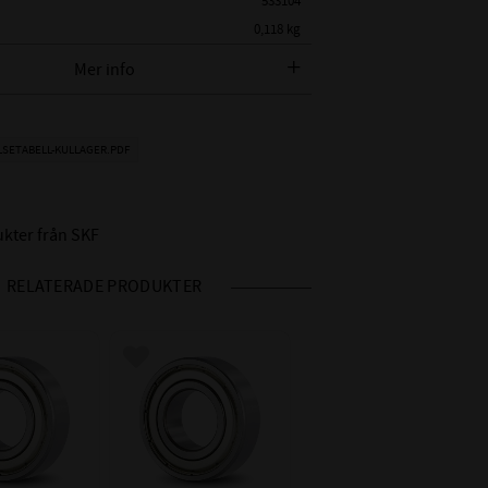
533104
0,118 kg
SKF
Mer info
 SKF
SKF 6204 2Z C3
:
LSETABELL-KULLAGER.PDF
METER:
20 mm
AMETER:
47 mm
14 mm
ukter från SKF
Skyddsplåt på båda sidor
RELATERADE PRODUKTER
C3 - C3 större lagerspel
 RADIALGLAPP:
än Normalt (0,013-0,028mm)
RE:
Nitad / Pressad Stålhållare
 i favoriter
Lägg till i favoriter
IDD °C:
-20°C till +120°C
HET INV / UTV:
Motsvarar P6 - tolerans
HET:
Toleransklass P5 / ABEC 5
ANS:
0,00-0,06mm