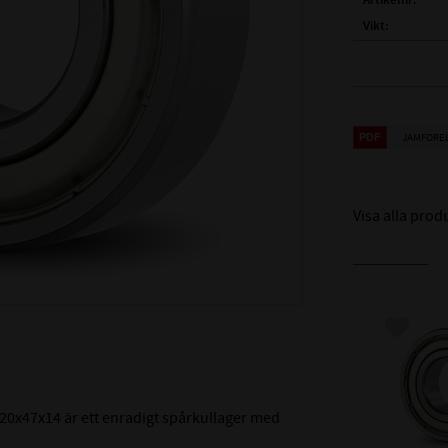
Artikelnr
Vikt
Tillverkare
FULLSTÄNDIG
BETECKNING
JAMFORE
( d )
INNERDIA
( D )
YTTERDI
( B )
BREDD:
Visa alla prod
TÄTNING:
LAGERSPEL /
LAGERHÅLLA
Lägg till
TEMPERATURV
MÅTTNOGRANN
LÖPNOGRANN
20x47x14 är ett enradigt spårkullager med
BREDDTOLER