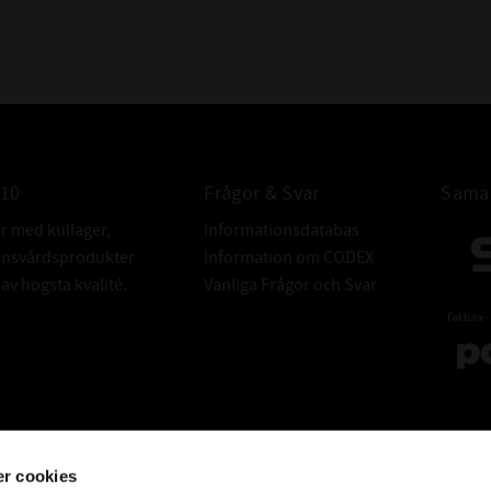
010
Frågor & Svar
Samar
er med kullager,
Informationsdatabas
donsvårdsprodukter
Information om CODEX
v högsta kvalité.
Vanliga Frågor och Svar
r cookies