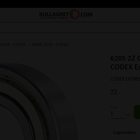
AGER - CODEX
SERIE: 6200 - CODEX
6205 2Z 
CODEX E
CODEX EXTREM
72
:-
Antal
st
Lagerstatus