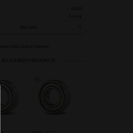
521929
0,218 kg
Codex Extreme
Mer info
6205 ZZ C3 P6Z3V3
 CODEX BETECKNING:
RLQ2
dukter från Codex Extreme
METER:
25mm
RELATERADE PRODUKTER
AMETER:
52mm
15mm
Skyddsplåt på båda
 i favoriter
Lägg till i favoriter
sidor
C3 - Större lagerspel
 RADIALGLAPP:
än Normalt
Nitad / Pressad
RE:
Stålhållare
IDD °C:
-20°C till +120°C
3 
6205 2Z C3 