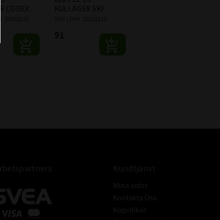
Motsvarar P6 -
R CODEX
KULLAGER SKF
HET INV / UTV:
tolerans
: 25x52x15
SKF | Dim: 25x52x15
ANS:
0,00-0,06mm
91
:-
 BETECKNINGAR:
6205 ZZ C3
ngar betyder samma som
6205-ZZ C3
et.
6205-2Z C3
Codex EXTREME
betspartners
Kundtjänst
Mina sidor
Kontakta Oss
Köpvillkor