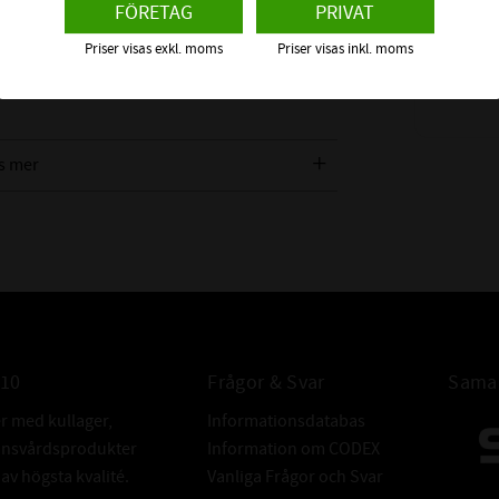
FÖRETAG
PRIVAT
KULLAGE
friktion och att lagret klarar högre varvtal.
MÅTTNOGRANN
CODEX | Dim
r från t.ex metallspån, sten m.m. Men mindre
Priser visas exkl. moms
Priser visas inkl. moms
BREDDTOLER
t i lagret.
61
:-
ALTERNATIVA
av
Dessa beteckni
s mer
att lagret är öpp
FABRIKAT:
010
Frågor & Svar
Samar
er med kullager,
Informationsdatabas
donsvårdsprodukter
Information om CODEX
v högsta kvalité.
Vanliga Frågor och Svar