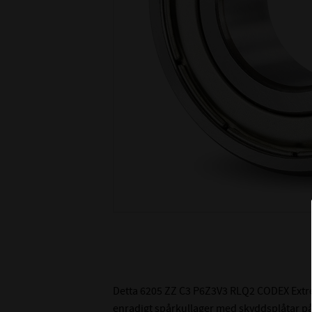
Detta 6205 ZZ C3 P6Z3V3 RLQ2 CODEX Extre
enradigt spårkullager med skyddsplåtar på