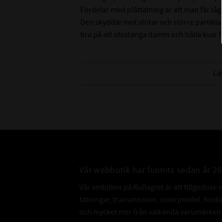
Fördelar med plåttätning är att man får låg 
Den skyddar mot stötar och större partikla
bra på att utestänga damm och hålla kvar fet
CODEX EXTREME är en serie lager 
Lä
Högkvalitativ nivå
EMQ-kullager (Electric motor quality)
Låg vibration och låg ljudnivå
Hög körnoggrannhet
Kvalitetskontrollerad
Vår webbutik har funnits sedan år 2
Vår ambition på Kullagret är att tillgodose 
tätningar, transmission, smörjmedel, for
och mycket mer från välkända varumärken a