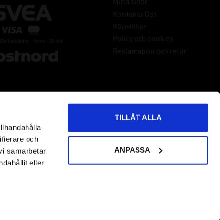
Mina sidor
Kontakta Oss
Köpvillkor
Policy och cookies
Reklamation och retur
TILLÅT ALLA
illhandahålla
*
indicates required
ifierare och
ANPASSA
 vi samarbetar
ahållit eller