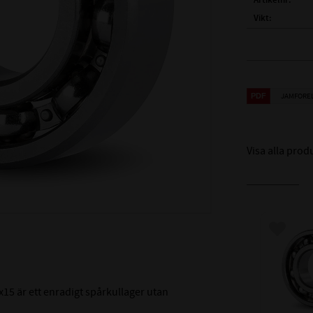
Artikelnr
Vikt
Tillverkare
FULLSTÄNDIG
( d )
INNERDIA
JAMFORE
( D )
YTTERDI
( B )
BREDD:
Visa alla prod
TÄTNING:
LAGERSPEL /
LAGERHÅLLA
Lägg till
TEMPERATURV
MÅTTNOGRANN
15 är ett enradigt spårkullager utan