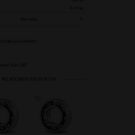
533115
0,138 kg
SKF
Mer info
 SKF BETECKNING:
SKF 6205
METER:
25 mm
LSETABELL-KULLAGER.PDF
AMETER:
52 mm
15 mm
ukter från SKF
Öppet lager
CN - Normalt (0,005-
 RADIALGLAPP:
RELATERADE PRODUKTER
0,02mm)
Nitad / Pressad
RE:
Stålhållare
 i favoriter
Lägg till i favoriter
IDD °C:
-20°C till +150°C
Motsvarar P6 -
HET INV / UTV:
tolerans
Toleransklass P5 /