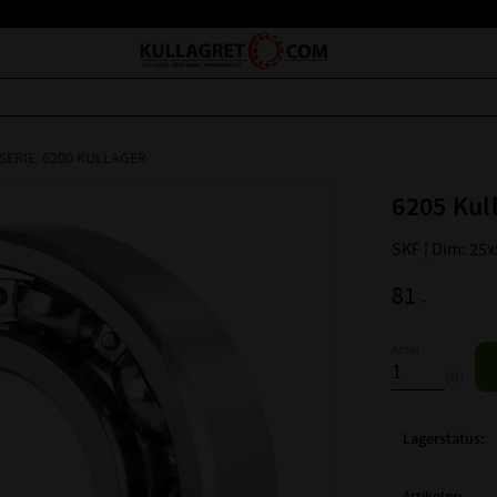
SERIE: 6200 KULLAGER
6205 Kul
SKF | Dim: 25
81
:-
Antal
st
Lagerstatus