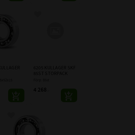
 i favoriter
Lägg till i favoriter
KULLAGER 
6205 KULLAGER SKF 
85ST STORPACK
25x52x15
Förp: 85st
4 268
:-
Lägg till i favoriter