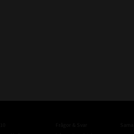
010
Frågor & Svar
Samar