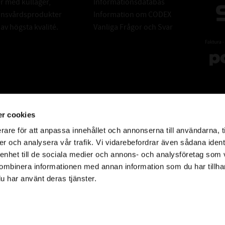
er med kullager,
Informationsdatabas
donsvårdsprodukter
Information om CODEX
v högsta kvalité.
Vanliga Frågor och Svar
r cookies
rare för att anpassa innehållet och annonserna till användarna, t
er och analysera vår trafik. Vi vidarebefordrar även sådana ident
 enhet till de sociala medier och annons- och analysföretag som
ombinera informationen med annan information som du har tillhand
u har använt deras tjänster.