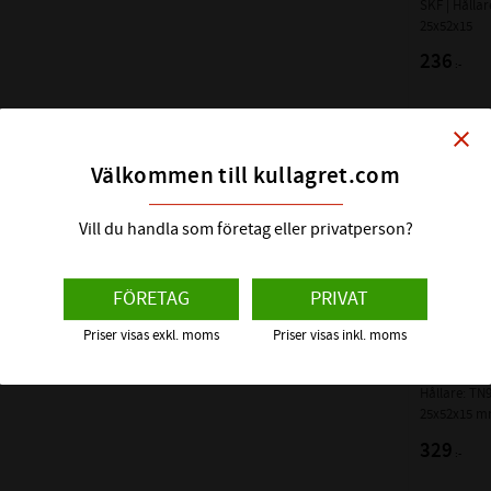
SKF | Hållar
25x52x15
FABRIKAT:
236
:-
close
Lägg till
Välkommen till kullagret.com
Vill du handla som företag eller privatperson?
FÖRETAG
PRIVAT
Priser visas exkl. moms
Priser visas inkl. moms
6205 TN9 
KULLAGE
Hållare: TN9
25x52x15 
329
:-