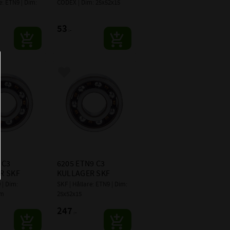
6205-C
e: ETN9 | Dim: 
CODEX | Dim: 25x52x15
SKF
53
:-
 i favoriter
Lägg till i favoriter
C3 
6205 ETN9 C3 
R SKF
KULLAGER SKF
 | Dim: 
SKF | Hållare: ETN9 | Dim: 
mm
25x52x15
247
:-