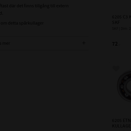
LÖPNOGRANN
st där det finns tillgång till extern
d.
BREDDTOLER
6205 C3 
REFERENSVAR
SKF
 om detta spårkullager
Med detta tal 
SKF | Dim: 
lagrets förmåga
72
s mer
att klara höga v
:-
GRÄNSVARVTA
Detta är en mek
överskridas
Lägg till
om inte lagerko
inbyggnaden är
anpassade för h
BÄRIGHETSTAL
BÄRIGHETSTAL
ALTERNATIVA
6205 ETN
Dessa beteckni
KULLAGE
att lagret är öpp