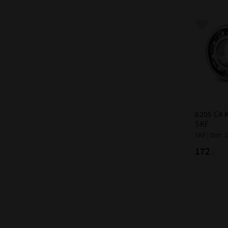
Lägg till
6205 C4 
SKF
SKF | Dim: 
172
:-