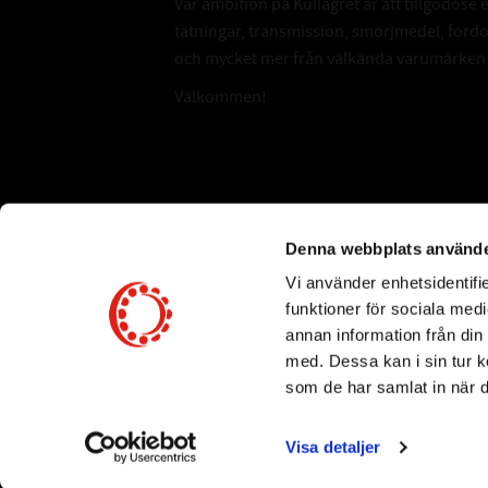
Vår ambition på Kullagret är att tillgodose 
tätningar, transmission, smörjmedel, for
och mycket mer från välkända varumärken a
Välkommen!
Subscribe
Denna webbplats använde
Vi använder enhetsidentifie
*
Email Address
funktioner för sociala medi
annan information från din
med. Dessa kan i sin tur k
som de har samlat in när d
Visa detaljer