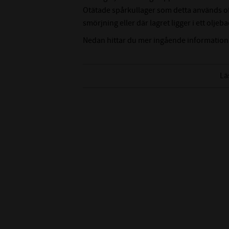
Otätade spårkullager som detta används ofta
smörjning eller där lagret ligger i ett oljeba
Nedan hittar du mer ingående information
Lä