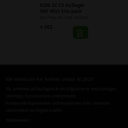
6206 2Z C3 Kullager 
SKF 60st Storpack
SKF | Förp: 60st | Dim: 30x62x16
4 562
:-
Vår webbutik har funnits sedan år 2010
Vår ambition på Kullagret är att tillgodose er med kullager,
tätningar, transmission, smörjmedel,
fordonsvårdsprodukter och mycket mer från välkända
varumärken av högsta kvalité.
Välkommen!