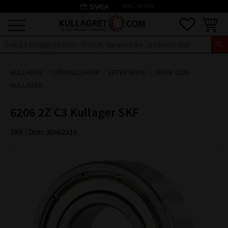
credit_card
INKL. MOMS
Meny
Favoriter
Kundva
KULLAGER
SPÅRKULLAGER
EFTER SERIE
SERIE: 6200
KULLAGER
6206 2Z C3 Kullager SKF
SKF | Dim: 30x62x16