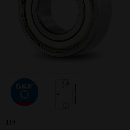
114
:-