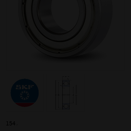
154
:-