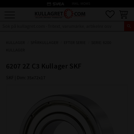
credit_card
INKL. MOMS
Meny
Favoriter
Kundva
KULLAGER
SPÅRKULLAGER
EFTER SERIE
SERIE: 6200
KULLAGER
6207 2Z C3 Kullager SKF
SKF | Dim: 35x72x17