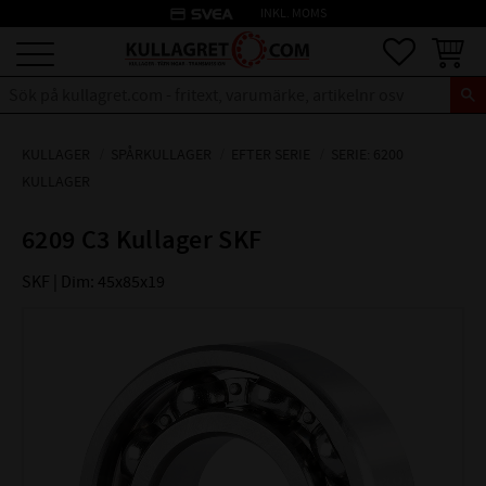
credit_card
INKL. MOMS
Meny
Favoriter
Kundva
KULLAGER
SPÅRKULLAGER
EFTER SERIE
SERIE: 6200
KULLAGER
6209 C3 Kullager SKF
SKF | Dim: 45x85x19