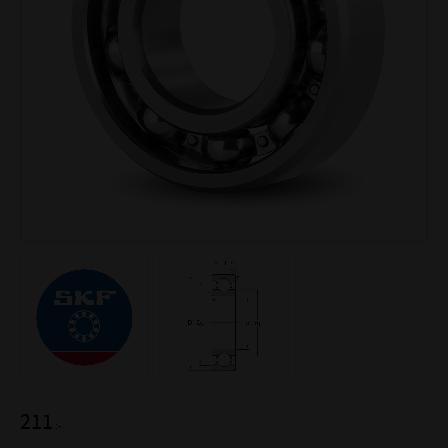
211
:-