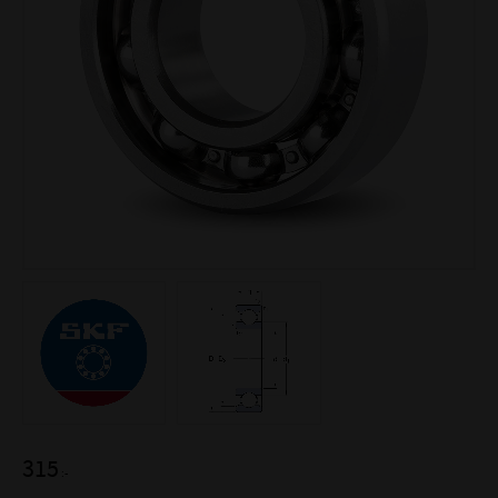
315
:-