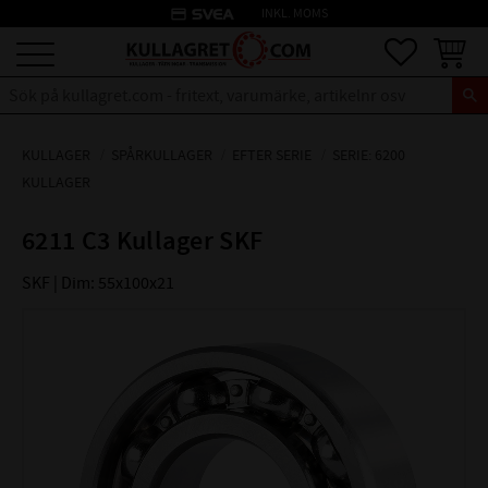
credit_card
INKL. MOMS
Meny
Favoriter
Kundva
KULLAGER
SPÅRKULLAGER
EFTER SERIE
SERIE: 6200
KULLAGER
6211 C3 Kullager SKF
SKF | Dim: 55x100x21