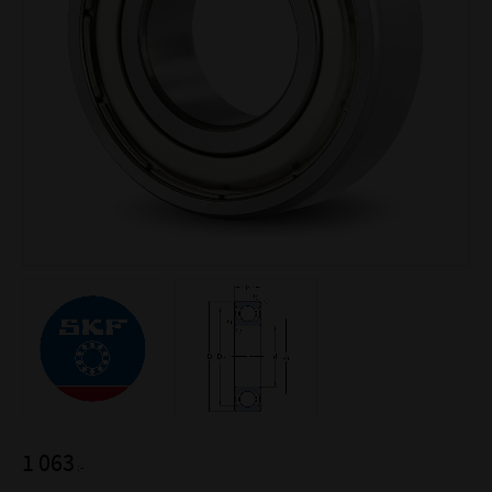
1 063
:-