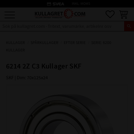
credit_card
INKL. MOMS
Meny
Favoriter
Kundva
KULLAGER
SPÅRKULLAGER
EFTER SERIE
SERIE: 6200
KULLAGER
6214 2Z C3 Kullager SKF
SKF | Dim: 70x125x24