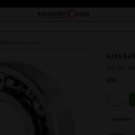
SERIE: 6200 KULLAGER
6214 Kul
SKF | Dim: 70
836
:-
Antal
st
Lagerstatus