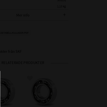
533231
1,13 kg
SKF
Mer info
 SKF BETECKNING:
SKF 6214
METER:
70 mm
LSETABELL-KULLAGER.PDF
AMETER:
125 mm
24 mm
ukter från SKF
Öppet lager
CN - Normalt (0,01-
 RADIALGLAPP:
RELATERADE PRODUKTER
0,03mm)
Nitad / Pressad
RE:
Stålhållare
 i favoriter
Lägg till i favoriter
IDD °C:
-20°C till +150°C
Motsvarar P6 -
HET INV / UTV:
tolerans
Toleransklass P0/PN2