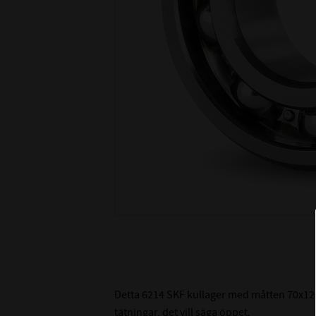
Detta 6214 SKF kullager med måtten 70x125
tätningar, det vill säga öppet.