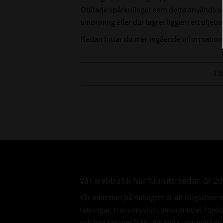
Otätade spårkullager som detta används ofta
smörjning eller där lagret ligger i ett oljeba
Nedan hittar du mer ingående information
Lä
Vår webbutik har funnits sedan år 2
Vår ambition på Kullagret är att tillgodose 
tätningar, transmission, smörjmedel, for
och mycket mer från välkända varumärken a