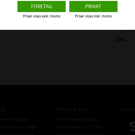
FÖRETAG
PRIVAT
FABRIKAT:
Priser visas exkl. moms
Priser visas inkl. moms
6216 KUL
CODEX
CODEX | Dim
635
:-
010
Frågor & Svar
Samar
er med kullager,
Informationsdatabas
donsvårdsprodukter
Information om CODEX
v högsta kvalité.
Vanliga Frågor och Svar