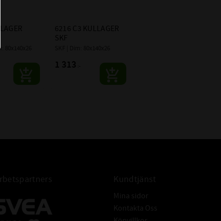
SKF
LAGER 
6216 C3 KULLAGER 
SKF
: 80x140x26
SKF | Dim: 80x140x26
1 313
:-
betspartners
Kundtjänst
Mina sidor
Kontakta Oss
Köpvillkor