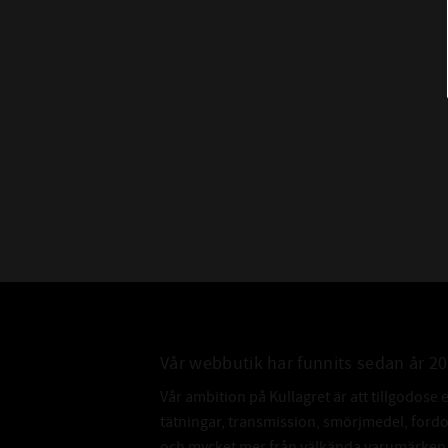
Vår webbutik har funnits sedan år 2
Vår ambition på Kullagret är att tillgodose 
tätningar, transmission, smörjmedel, for
och mycket mer från välkända varumärken a