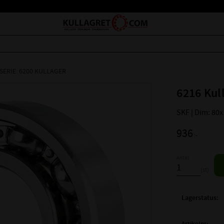
SERIE: 6200 KULLAGER
6216 Kul
SKF | Dim: 80
936
:-
Antal
st
Lagerstatus