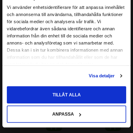
BREDDTOLERANS:
0,00-0,06mm
Vi använder enhetsidentifierare för att anpassa innehållet
close
GRÄNSVARVTAL:
5600 r/min
och annonserna till användarna, tillhandahålla funktioner
Välkommen till kullagret.com
BÄRIGHETSTAL DYNAMISKT:
87,1 kN
för sociala medier och analysera vår trafik. Vi
Relaterade produkter
vidarebefordrar även sådana identifierare och annan
BÄRIGHETSTAL STATISKT:
64 kN
Vill du handla som företag eller privatperson?
information från din enhet till de sociala medier och
ALTERNATIVA BETECKNINGAR:
annons- och analysföretag som vi samarbetar med.
Lägg till i favoriter
Lägg till i favoriter
FÖRETAG
Dessa kan i sin tur kombinera informationen med annan
FABRIKAT:
SKF
information som du har tillhandahållit eller som de har
Priser visas exkl. moms
samlat in när du har använt deras tjänster.
PRIVAT
Visa detaljer
Priser visas inkl. moms
TILLÅT ALLA
6217 Kullager CODEX
6217 C3 Kullager SKF
CODEX | Dim: 85x150x28
SKF | Dim: 85x150x28
ANPASSA
710
1 213
:-
:-