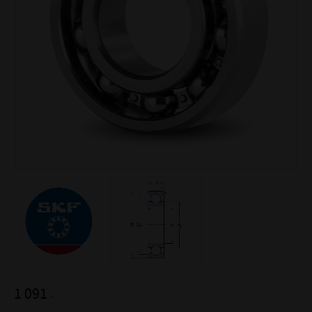
1 091
:-