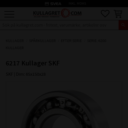
credit_card
INKL. MOMS
Meny
Favoriter
Kundva
KULLAGER
SPÅRKULLAGER
EFTER SERIE
SERIE: 6200
KULLAGER
6217 Kullager SKF
SKF | Dim: 85x150x28