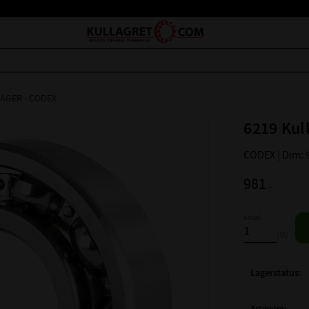
AGER - CODEX
6219 Kul
CODEX | Dim: 
981
:-
Antal
st
Lagerstatus