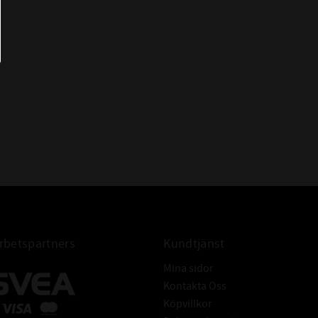
 BETECKNINGAR:
6219
CODEX
betspartners
Kundtjänst
Mina sidor
Kontakta Oss
Köpvillkor