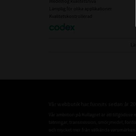
Medelhög kvalitetsnivå
Lämplig för olika applikationer
Kvalitetskontrollerad
6219 är ett spårkullager (kullager) som p
Lä
och där ytterdiameter 170mm och bredd 3
Spårkullager klarar höga varvtal och tar up
axiellbelastning.
Spårkullager är väldigt driftsäkra och kräv
Vår webbutik har funnits sedan år 2
Vår ambition på Kullagret är att tillgodose 
tätningar, transmission, smörjmedel, for
och mycket mer från välkända varumärken a