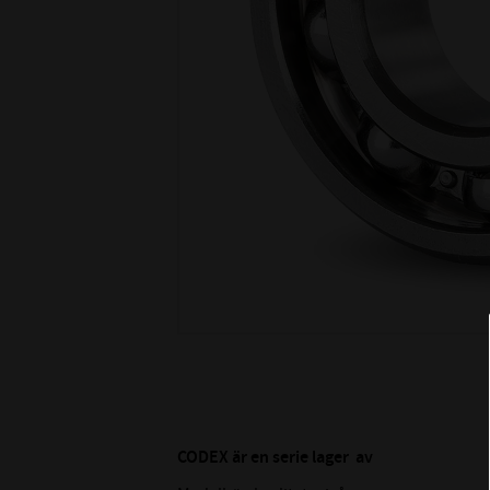
CODEX är en serie lager av