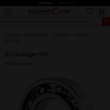
credit_card
INKL. MOMS
Meny
Favoriter
Kundva
KULLAGER
SPÅRKULLAGER
EFTER SERIE
SERIE: 620
KULLAGER
623 Kullager SKF
SKF | Dim: 3x10x4