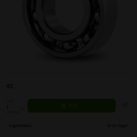
40
:-
Antal
Lägg til
KÖP
st
Lagerstatus
22 st i lager