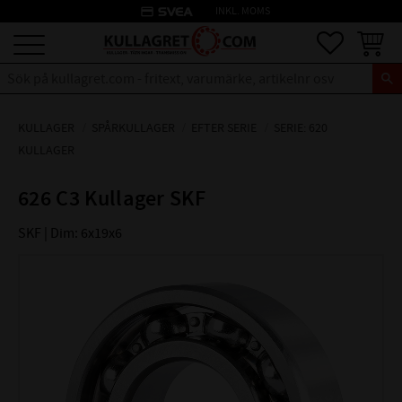
credit_card
INKL. MOMS
Meny
Favoriter
Kundva
KULLAGER
SPÅRKULLAGER
EFTER SERIE
SERIE: 620
KULLAGER
626 C3 Kullager SKF
SKF | Dim: 6x19x6