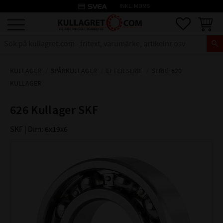
credit_card
INKL. MOMS
Meny
Favoriter
Kundva
KULLAGER
SPÅRKULLAGER
EFTER SERIE
SERIE: 620
KULLAGER
626 Kullager SKF
SKF | Dim: 6x19x6