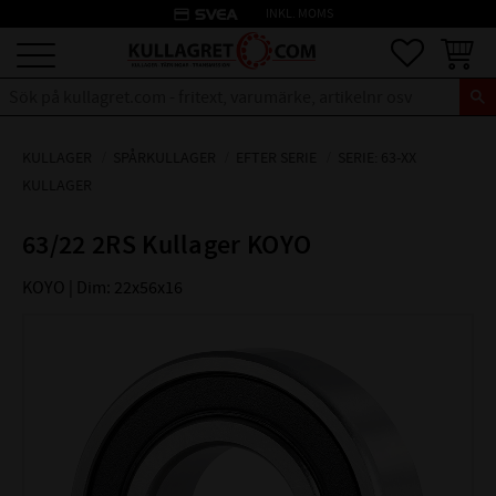
credit_card
INKL. MOMS
Meny
Favoriter
Kundva
KULLAGER
SPÅRKULLAGER
EFTER SERIE
SERIE: 63-XX
KULLAGER
63/22 2RS Kullager KOYO
KOYO | Dim: 22x56x16