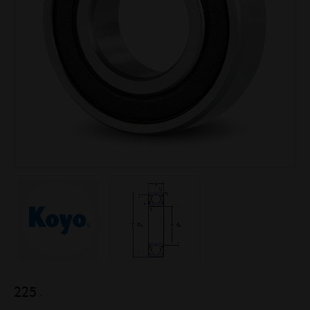
225
:-