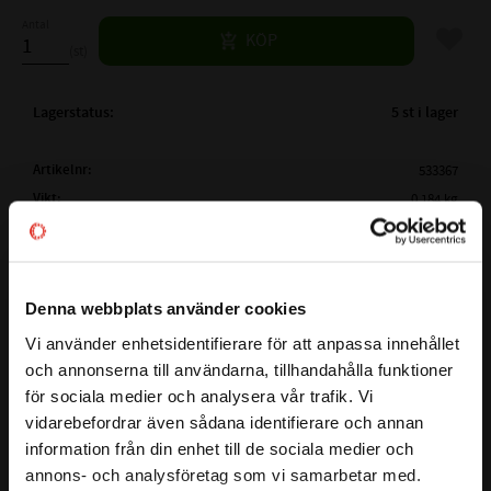
Antal
Lägg til
KÖP
st
Lagerstatus
5 st i lager
Artikelnr
533367
Vikt
0,184 kg
Tillverkare
Koyo
Mer info
FULLSTÄNDIG KOYO BETECKNING:
Koyo 63/22 2RS 2RS
Denna webbplats använder cookies
Visa alla produkter från Koyo
( d )
INNERDIAMETER:
22 mm
Vi använder enhetsidentifierare för att anpassa innehållet
( D )
YTTERDIAMETER:
56 mm
close
och annonserna till användarna, tillhandahålla funktioner
Välkommen till kullagret.com
( B )
BREDD:
16 mm
för sociala medier och analysera vår trafik. Vi
2RS - Gummitätning på
TÄTNING:
vidarebefordrar även sådana identifierare och annan
Detta 63/22 2RS KOYO kullager med måtten 22x56x16 är ett
Vill du handla som företag eller privatperson?
båda sidor
information från din enhet till de sociala medier och
enradigt spårkullager med gummitätningar på båda sidor.
CN - Normalt (0,005-
annons- och analysföretag som vi samarbetar med.
Fördelar med gummitätning är bland annat att smörjfettet i
LAGERSPEL / RADIALGLAPP: