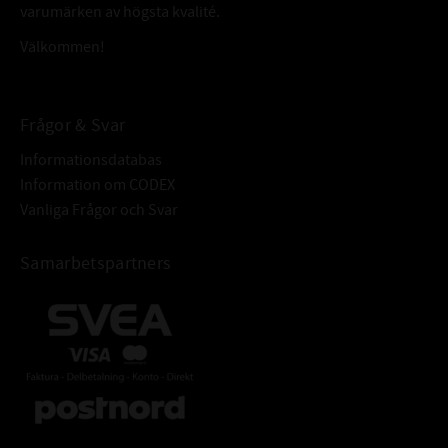
varumärken av högsta kvalité.
BÄRIGHETSTAL STATISKT (C
):
13,1 kN
0
Välkommen!
ALTERNATIVA BETECKNINGAR:
Dessa beteckningar betyder samma
63/28C4
som att lagret är öppet.
63/28/C4
Eller att lagret har andra
63/28/-C4
Frågor & Svar
"originalnummer" hos fordonstillverkare.
Informationsdatabas
Information om CODEX
FABRIKAT:
KOYO
Vanliga Frågor och Svar
Samarbetspartners