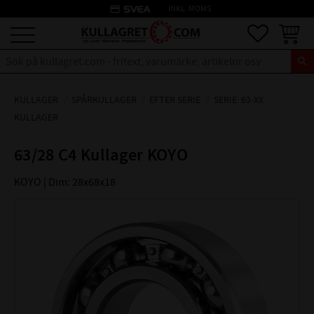
credit_card
INKL. MOMS
Meny
Favoriter
Kundva
KULLAGER
SPÅRKULLAGER
EFTER SERIE
SERIE: 63-XX
KULLAGER
63/28 C4 Kullager KOYO
KOYO | Dim: 28x68x18