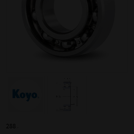
288
:-