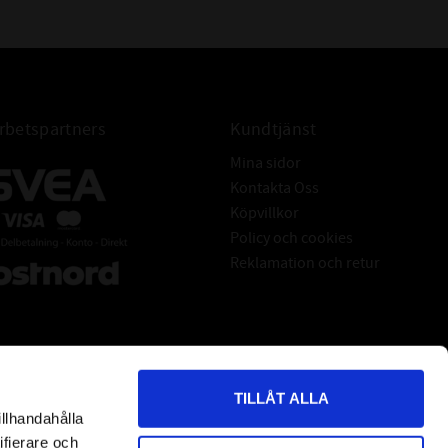
betspartners
Kundtjänst
Mina sidor
Kontakta Oss
Köpvillkor
Policy och cookies
Reklamation och retur
TILLÅT ALLA
illhandahålla
*
indicates required
ifierare och