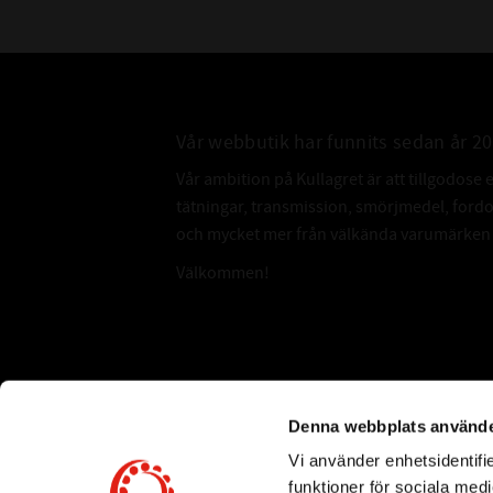
Vår webbutik har funnits sedan år 2
Vår ambition på Kullagret är att tillgodose 
tätningar, transmission, smörjmedel, for
och mycket mer från välkända varumärken a
Välkommen!
Subscribe
Denna webbplats använde
Vi använder enhetsidentifie
*
Email Address
funktioner för sociala medi