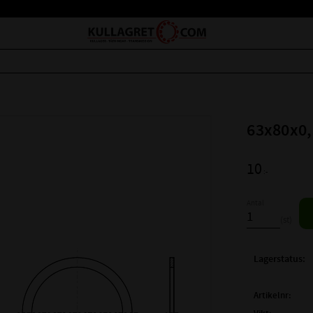
63x80x0,
10
:-
Antal
st
Lagerstatus
Artikelnr