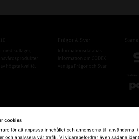
010
Frågor & Svar
Samar
er med kullager,
Informationsdatabas
donsvårdsprodukter
Information om CODEX
v högsta kvalité.
Vanliga Frågor och Svar
r cookies
rare för att anpassa innehållet och annonserna till användarna, t
er och analysera vår trafik. Vi vidarebefordrar även sådana ident