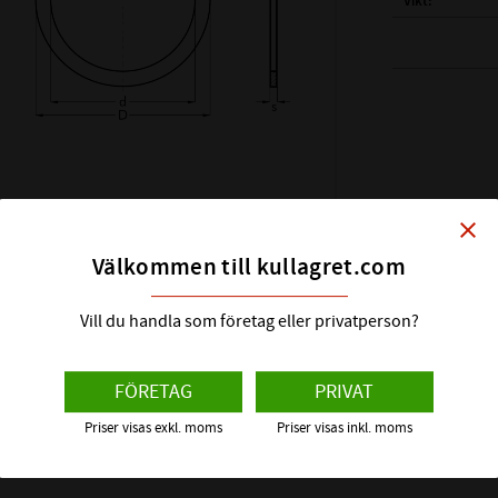
Vikt
( d ) INNERDIAM
( D ) YTTERDIAM
( s ) TJOCKLEK:
SHIMS DIN KLAS
HÅRDHET HRC:
close
ÖVRIGT:
Välkommen till kullagret.com
Vill du handla som företag eller privatperson?
FÖRETAG
PRIVAT
Priser visas exkl. moms
Priser visas inkl. moms