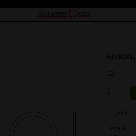
63x80x1,
12
:-
Antal
st
Lagerstatus
Artikelnr