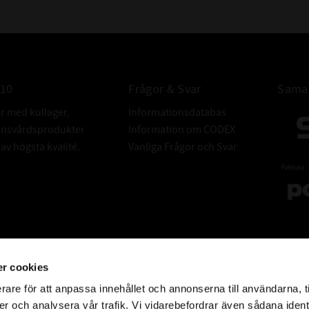
010
Frågor & Svar
Samar
er med kullager,
Informationsdatabas
donsvårdsprodukter
Information om CODEX
v högsta kvalité.
Vanliga Frågor och Svar
r cookies
rare för att anpassa innehållet och annonserna till användarna, t
er och analysera vår trafik. Vi vidarebefordrar även sådana ident