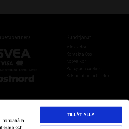
betspartners
Kundtjänst
Mina sidor
Kontakta Oss
Köpvillkor
Policy och cookies
Reklamation och retur
TILLÅT ALLA
illhandahålla
*
indicates required
ifierare och