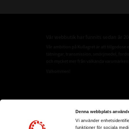
Vår webbutik har funnits sedan år 2
Vår ambition på Kullagret är att tillgodose 
tätningar, transmission, smörjmedel, for
och mycket mer från välkända varumärken a
Välkommen!
Subscribe
Denna webbplats använde
Vi använder enhetsidentifie
*
Email Address
funktioner för sociala medi