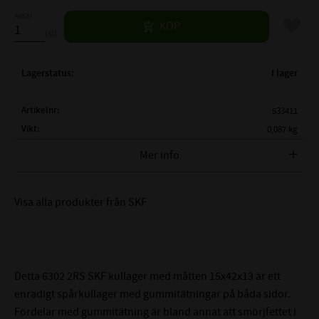
Antal
Lägg til
KÖP
st
Lagerstatus
I lager
Artikelnr
533411
Vikt
0,087 kg
Tillverkare
SKF
Mer info
FULLSTÄNDIG SKF BETECKNING:
SKF 6302 2RSH
Visa alla produkter från SKF
( d )
INNERDIAMETER:
15 mm
( D )
YTTERDIAMETER:
42 mm
( B )
BREDD:
13 mm
2RSH - Gummitätning på
TÄTNING:
Detta 6302 2RS SKF kullager med måtten 15x42x13 är ett
båda sidor
enradigt spårkullager med gummitätningar på båda sidor.
CN - Normalt (0,003-
Fördelar med gummitätning är bland annat att smörjfettet i
LAGERSPEL / RADIALGLAPP: