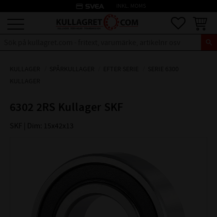
credit_card
INKL. MOMS
Meny
Favoriter
Kundva
KULLAGER
SPÅRKULLAGER
EFTER SERIE
SERIE 6300
KULLAGER
6302 2RS Kullager SKF
SKF | Dim: 15x42x13