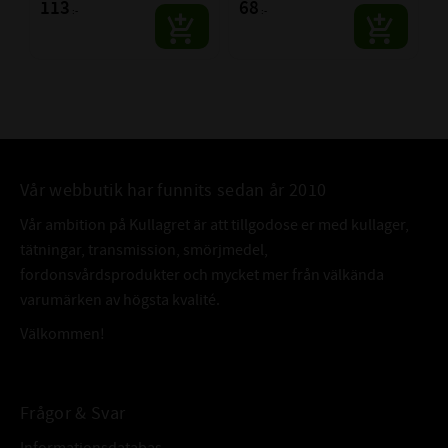
113
68
:-
:-
Vår webbutik har funnits sedan år 2010
Vår ambition på Kullagret är att tillgodose er med kullager,
tätningar, transmission, smörjmedel,
fordonsvårdsprodukter och mycket mer från välkända
varumärken av högsta kvalité.
Välkommen!
Frågor & Svar
Informationsdatabas