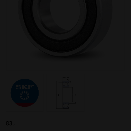
83
:-