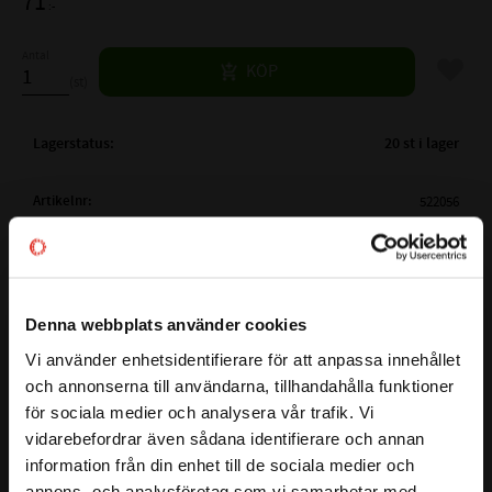
71
:-
Antal
Lägg til
KÖP
st
Lagerstatus
20 st i lager
Artikelnr
522056
Vikt
0,125 kg
Tillverkare
Codex Extreme
Mer info
6302 ZZ C3 P6Z3V3
Denna webbplats använder cookies
FULLSTÄNDIG CODEX BETECKNING:
RLQ2
Visa alla produkter från Codex Extreme
Vi använder enhetsidentifierare för att anpassa innehållet
( d )
INNERDIAMETER:
15mm
close
och annonserna till användarna, tillhandahålla funktioner
Välkommen till kullagret.com
( D )
YTTERDIAMETER:
42mm
för sociala medier och analysera vår trafik. Vi
( B )
BREDD:
13mm
vidarebefordrar även sådana identifierare och annan
Vill du handla som företag eller privatperson?
Detta 6302 ZZ C3 P6Z3V3 RLQ2 CODEX Extreme kullager med
information från din enhet till de sociala medier och
Skyddsplåt på båda
TÄTNING:
måtten 15x42x13 är ett enradigt spårkullager med
annons- och analysföretag som vi samarbetar med.