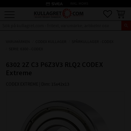
credit_card
INKL. MOMS
Meny
Favoriter
Kundva
VARUMÄRKEN
CODEX KULLAGER
SPÅRKULLAGER - CODEX
SERIE: 6300 - CODEX
6302 2Z C3 P6Z3V3 RLQ2 CODEX
Extreme
CODEX EXTREME | Dim: 15x42x13