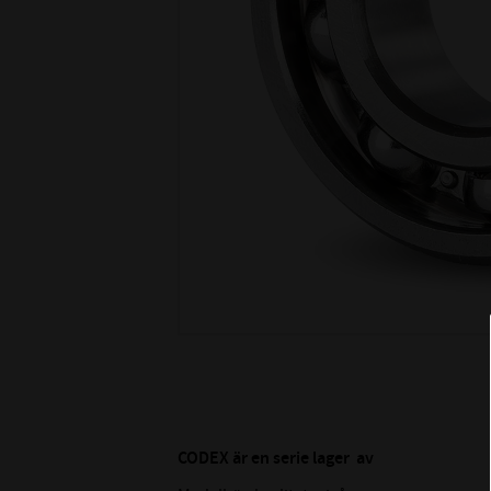
CODEX är en serie lager av