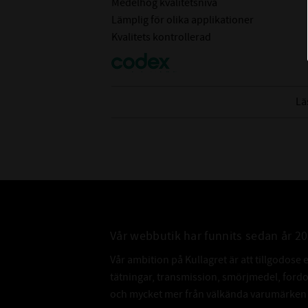
Medelhög kvalitetsnivå
Lämplig för olika applikationer
Kvalitets kontrollerad
Lä
Vår webbutik har funnits sedan år 2
Vår ambition på Kullagret är att tillgodose 
tätningar, transmission, smörjmedel, for
och mycket mer från välkända varumärken a