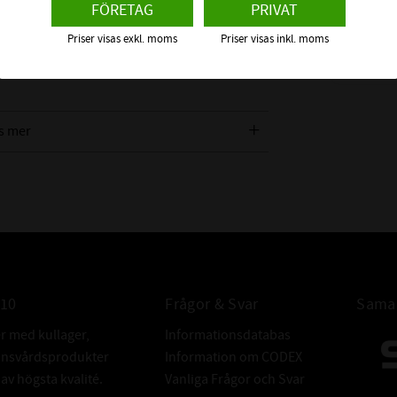
FÖRETAG
PRIVAT
SKF | Dim: 
ALTERNATIVA
67
Priser visas exkl. moms
Priser visas inkl. moms
:-
FABRIKAT:
s mer
010
Frågor & Svar
Samar
er med kullager,
Informationsdatabas
donsvårdsprodukter
Information om CODEX
v högsta kvalité.
Vanliga Frågor och Svar