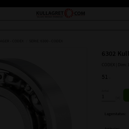
AGER - CODEX
SERIE: 6300 - CODEX
6302 Kul
CODEX | Dim: 
51
:-
Antal
st
Lagerstatus