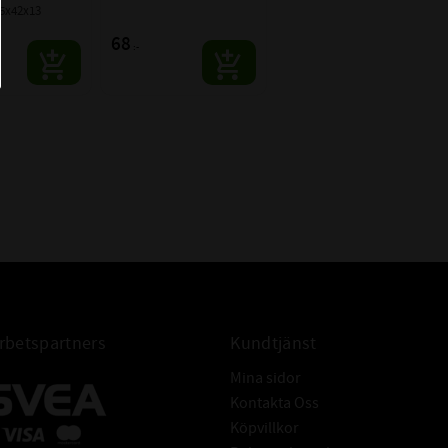
15x42x13
 BETECKNINGAR:
6302
68
:-
CODEX
betspartners
Kundtjänst
Mina sidor
Kontakta Oss
Köpvillkor