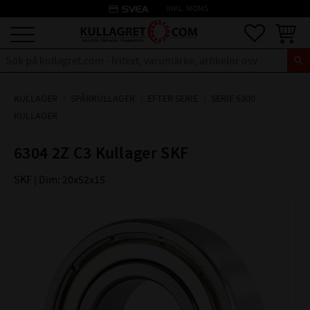
credit_card
INKL. MOMS
Meny
Favoriter
Kundva
KULLAGER
SPÅRKULLAGER
EFTER SERIE
SERIE 6300
KULLAGER
6304 2Z C3 Kullager SKF
SKF | Dim: 20x52x15