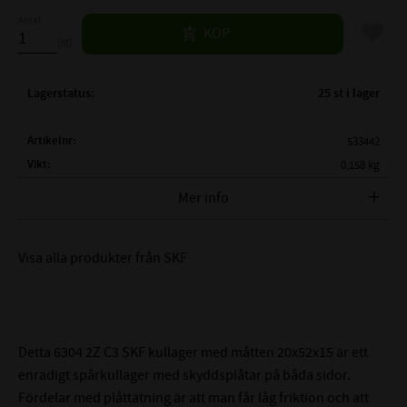
Antal
Lägg til
KÖP
st
Lagerstatus
25 st i lager
Artikelnr
533442
Vikt
0,158 kg
Tillverkare
SKF
Mer info
FULLSTÄNDIG SKF BETECKNING:
SKF 6304 2Z C3
Visa alla produkter från SKF
( d )
INNERDIAMETER:
20 mm
( D )
YTTERDIAMETER:
52 mm
( B )
BREDD:
15 mm
TÄTNING:
Skyddsplåt på båda sidor
Detta 6304 2Z C3 SKF kullager med måtten 20x52x15 är ett
C3 - Större lagerspel än
enradigt spårkullager med skyddsplåtar på båda sidor.
LAGERSPEL / RADIALGLAPP:
Normalt (0,013-0,028mm)
Fördelar med plåttätning är att man får låg friktion och att