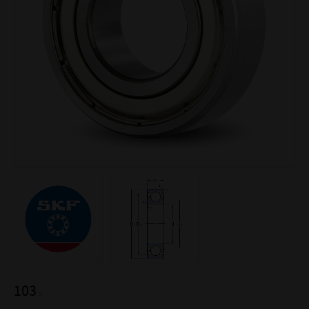
103
:-