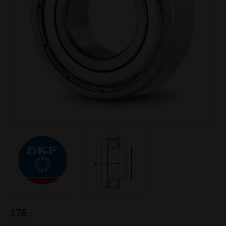
176
:-