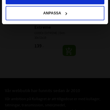
BÄRIGHETSTAL STATISKT (C
):
16 kN
0
ALTERNATIVA BETECKNINGAR:
ANPASSA
6306 ZZ C3
6306 2Z C3 P6Z3V3 
Dessa beteckningar betyder samma
6306-ZZ C3
RLQ2 CODEX 
som att lagret är öppet.
6306-2Z C3
Extreme
CODEX EXTREME | Dim: 
FABRIKAT:
SKF
30x72x19
139
:-
Vår webbutik har funnits sedan år 2010
Vår ambition på Kullagret är att tillgodose er med kullager,
tätningar, transmission, smörjmedel,