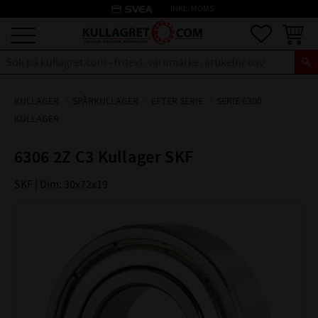
credit_card
INKL. MOMS
Meny
Favoriter
Kundva
KULLAGER
SPÅRKULLAGER
EFTER SERIE
SERIE 6300
KULLAGER
6306 2Z C3 Kullager SKF
SKF | Dim: 30x72x19