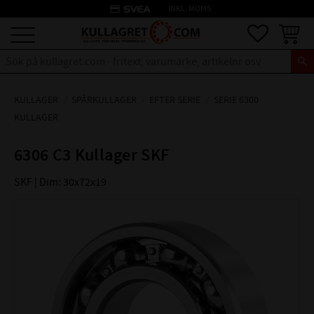
credit_card
INKL. MOMS
Meny
Favoriter
Kundva
KULLAGER
SPÅRKULLAGER
EFTER SERIE
SERIE 6300
KULLAGER
6306 C3 Kullager SKF
SKF | Dim: 30x72x19