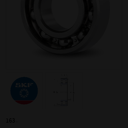
163
:-