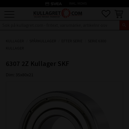
credit_card
INKL. MOMS
Meny
Favoriter
Kundva
KULLAGER
SPÅRKULLAGER
EFTER SERIE
SERIE 6300
KULLAGER
6307 2Z Kullager SKF
Dim: 35x80x21