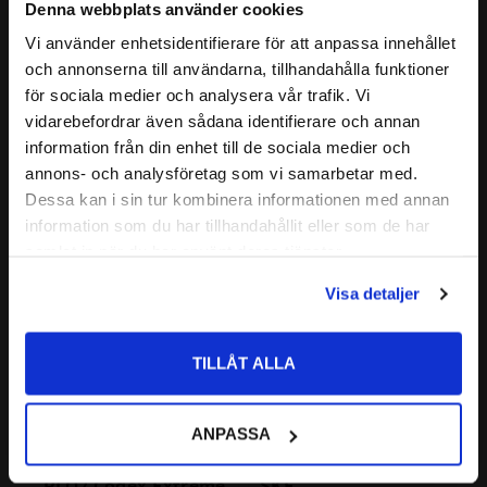
Denna webbplats använder cookies
är
anpassade för högre varvtal.
Vi använder enhetsidentifierare för att anpassa innehållet
close
BÄRIGHETSTAL DYNAMISKT (C) :
35,1 kN
och annonserna till användarna, tillhandahålla funktioner
6307 2Z Kullager 
6307 2Z Kullager 
Välkommen till kullagret.com
för sociala medier och analysera vår trafik. Vi
MSC EKONOMI
CODEX
BÄRIGHETSTAL STATISKT (C
):
19 kN
0
vidarebefordrar även sådana identifierare och annan
MSC | Dim: 35x80x21
CODEX | Dim: 35x80x21
Vill du handla som företag eller privatperson?
ALTERNATIVA BETECKNINGAR:
6307 ZZ
information från din enhet till de sociala medier och
87
156
Dessa beteckningar betyder samma som att
:-
:-
6307-ZZ
annons- och analysföretag som vi samarbetar med.
lagret är öppet.
FÖRETAG
6307-2Z
Dessa kan i sin tur kombinera informationen med annan
information som du har tillhandahållit eller som de har
Priser visas exkl. moms
FABRIKAT:
SKF
samlat in när du har använt deras tjänster.
Lägg till i favoriter
Lägg till i favoriter
PRIVAT
Visa detaljer
Priser visas inkl. moms
TILLÅT ALLA
ANPASSA
6307 2Z C3 P6Z3V3 
6307 2Z C3 Kullager 
RLQ2 Codex Extreme
SKF