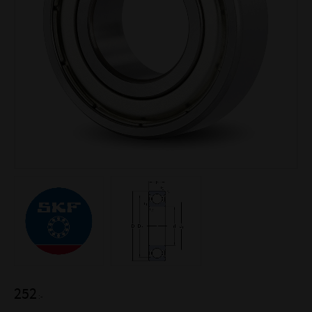
252
:-