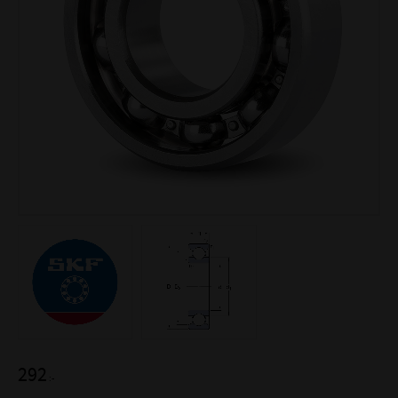
292
:-