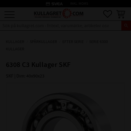
credit_card
INKL. MOMS
Meny
Favoriter
Kundva
KULLAGER
SPÅRKULLAGER
EFTER SERIE
SERIE 6300
KULLAGER
6308 C3 Kullager SKF
SKF | Dim: 40x90x23