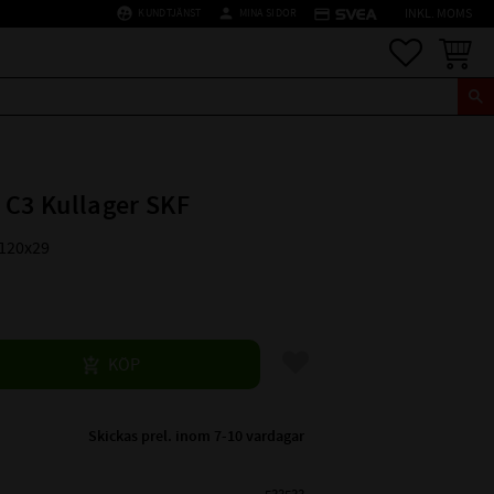
supervised_user_circle
person
credit_card
KUNDTJÄNST
MINA SIDOR
INKL. MOMS
Favoriter
Kundva
 C3 Kullager SKF
x120x29
Lägg till i favoriter
KÖP
Skickas prel. inom 7-10 vardagar