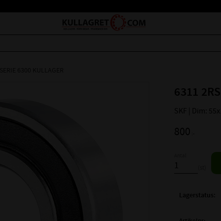
SERIE 6300 KULLAGER
6311 2RS
SKF | Dim: 55
800
:-
Antal
st
Lagerstatus