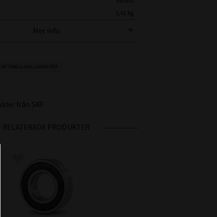
533533
1,41 kg
SKF
Mer info
 SKF
SKF 6311 2RSH C3
:
LSETABELL-KULLAGER.PDF
METER:
55 mm
AMETER:
120 mm
29 mm
ukter från SKF
2RSH - Gummitätning på båda
RELATERADE PRODUKTER
sidor
C3 - Större lagerspel
 RADIALGLAPP:
än Normalt (0,023-0,043mm)
Lägg till i favoriter
RE:
Nitad / Pressad Stålhållare
IDD °C:
-20°C till +120°C
HET INV /
Motsvarar P6 - tolerans