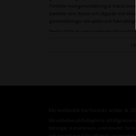
Fördelar med gummitätning är bland annat a
partiklar som damm och sågspån och liknan
gummitätningar ute vatten och fukt väldigt
Nedan hittar du mer ingående information
Lä
Vår webbutik har funnits sedan år 2
Vår ambition på Kullagret är att tillgodose 
tätningar, transmission, smörjmedel, for
och mycket mer från välkända varumärken a