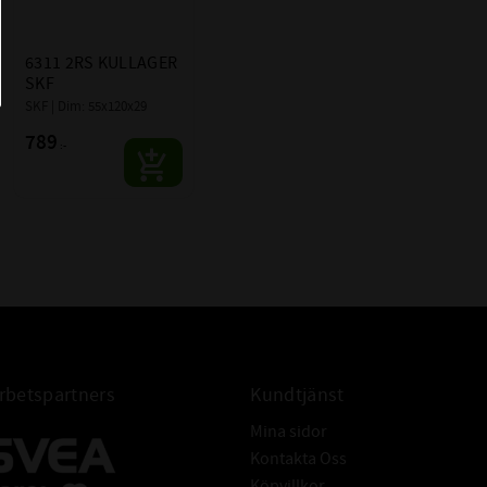
HET:
-
ANS:
0,00-0,06mm
6311 2RS KULLAGER 
VTAL:
SKF
an man snabbt
- r/min
SKF | Dim: 55x120x29
789
:-
a höga varvtal ur
el.
L:
kanisk gräns som
3800 r/min
 inte
onen och
 anpassade för
betspartners
Kundtjänst
L DYNAMISKT:
74,1 kN
Mina sidor
 STATISKT:
45 kN
Kontakta Oss
Köpvillkor