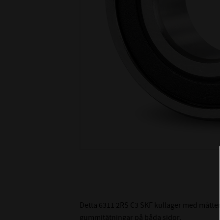
Detta 6311 2RS C3 SKF kullager med måtten
gummitätningar på båda sidor.