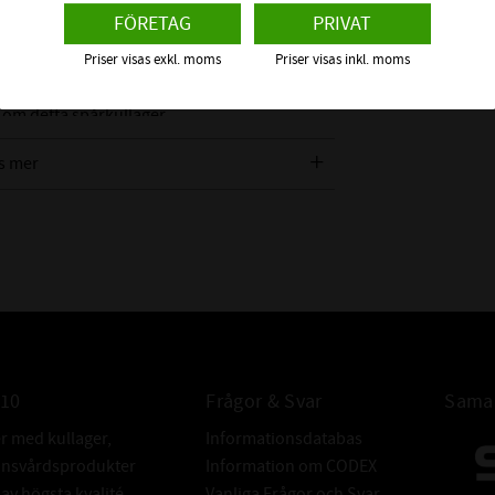
LÖPNOGRANN
tt smörjfettet i lagret ligger kvar. Små
FÖRETAG
PRIVAT
de stängs ute. Likaså så stänger
BREDDTOLER
Priser visas exkl. moms
Priser visas inkl. moms
 bra.
REFERENSVAR
Med detta tal k
 om detta spårkullager
bedöma lagrets
s mer
förmåga att klar
termisk synvink
GRÄNSVARVTA
Detta är en me
inte ska
överskridas om
lagerkonstrukti
inbyggnaden är
högre varvtal.
010
Frågor & Svar
Samar
BÄRIGHETSTA
er med kullager,
Informationsdatabas
BÄRIGHETSTAL
donsvårdsprodukter
Information om CODEX
ALTERNATIVA
v högsta kvalité.
Vanliga Frågor och Svar