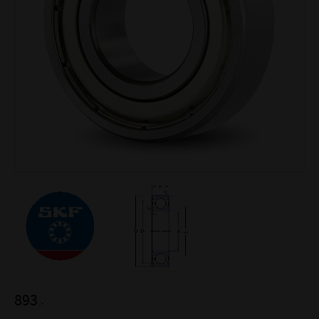
893
:-