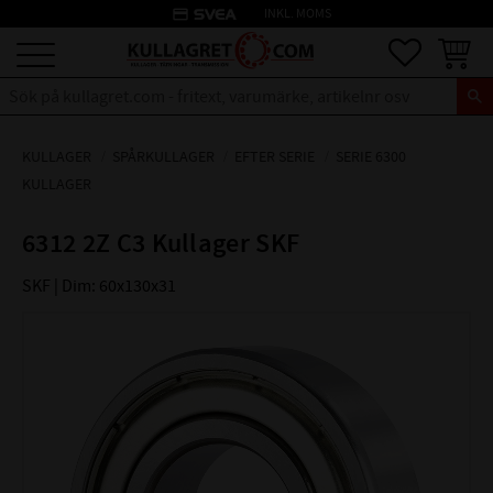
credit_card
INKL. MOMS
Meny
Favoriter
Kundva
KULLAGER
SPÅRKULLAGER
EFTER SERIE
SERIE 6300
KULLAGER
6312 2Z C3 Kullager SKF
SKF | Dim: 60x130x31