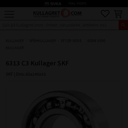
credit_card
INKL. MOMS
Meny
Favoriter
Kundva
KULLAGER
SPÅRKULLAGER
EFTER SERIE
SERIE 6300
KULLAGER
6313 C3 Kullager SKF
SKF | Dim: 65x140x33