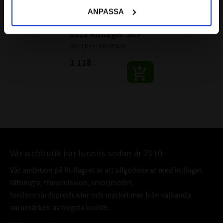
BÄRIGHETSTAL DYNAMISKT (C) :
97,5 kN
ANPASSA
BÄRIGHETSTAL STATISKT (C
):
60 kN
0
6313 Kullager SKF
ALTERNATIVA BETECKNINGAR:
6313C3
SKF | Dim: 65x140x33
Dessa beteckningar betyder samma
6313/C3
som att lagret är öppet.
1 118
:-
6313-C3
FABRIKAT:
SKF
Vår webbutik har funnits sedan år 2010
Vår ambition på Kullagret är att tillgodose er med kullager,
tätningar, transmission, smörjmedel,
fordonsvårdsprodukter och mycket mer från välkända
varumärken av högsta kvalité.