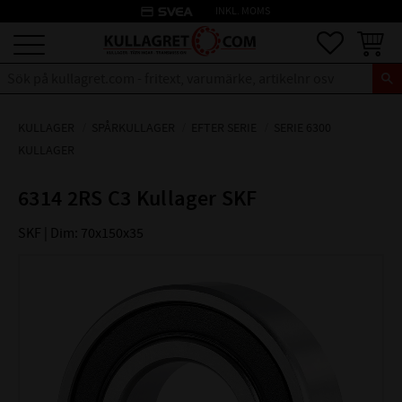
credit_card
INKL. MOMS
Meny
Favoriter
Kundva
KULLAGER
SPÅRKULLAGER
EFTER SERIE
SERIE 6300
KULLAGER
6314 2RS C3 Kullager SKF
SKF | Dim: 70x150x35