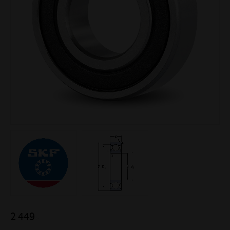
2 449
:-