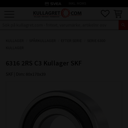
credit_card
INKL. MOMS
Meny
Favoriter
Kundva
KULLAGER
SPÅRKULLAGER
EFTER SERIE
SERIE 6300
KULLAGER
6316 2RS C3 Kullager SKF
SKF | Dim: 80x170x39