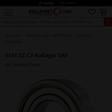
credit_card
INKL. MOMS
Meny
Favoriter
Kundva
KULLAGER
SPÅRKULLAGER
EFTER SERIE
SERIE 6300
KULLAGER
6316 2Z C3 Kullager SKF
SKF | Dim: 80x170x39