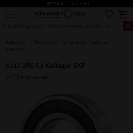
credit_card
INKL. MOMS
Meny
Favoriter
Kundva
KULLAGER
SPÅRKULLAGER
EFTER SERIE
SERIE 6300
KULLAGER
6317 2RS C3 Kullager SKF
SKF | Dim: 85x180x41