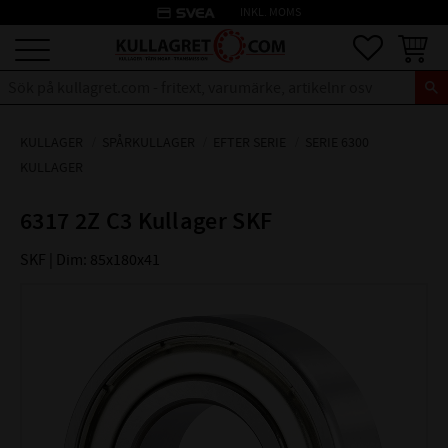
credit_card
INKL. MOMS
Meny
Favoriter
Kundva
KULLAGER
SPÅRKULLAGER
EFTER SERIE
SERIE 6300
KULLAGER
6317 2Z C3 Kullager SKF
SKF | Dim: 85x180x41