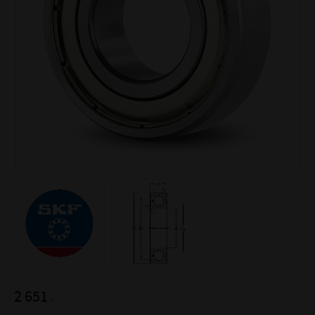
2 651
:-