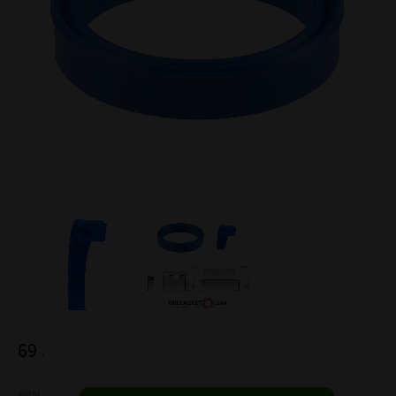
69
:-
Antal