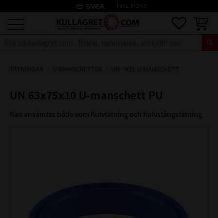
credit_card
INKL. MOMS
Meny
Favoriter
Kundva
TÄTNINGAR
U-MANSCHETTER
UN - K21 U-MANSCHETT
UN 63x75x10 U-manschett PU
Kan användas både som Kolvtätning och Kolvstångstätning